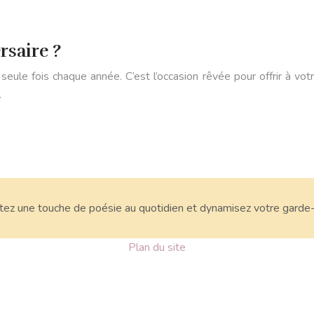
rsaire ?
eule fois chaque année. C’est l’occasion rêvée pour offrir à vot
…
tez une touche de poésie au quotidien et dynamisez votre garde
Plan du site